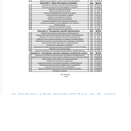
CUESTIONARIO RESPUESTAS IRLTL 2016
El informe presenta un diagnóstico cuantitativo sobre los niveles
de transparencia, participación ciudadana y rendición de cuentas
en la Asamblea…
Anticorrupción
Transparencia