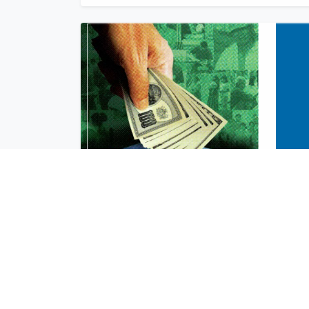
BLOG
COMUNICADOS
APOYA NUESTRO TRABAJO
ÍNDICE DE TRANSPARENC
2023
ESTADOS FINANCIEROS Y DONACIONES
MEMORIAS Y OTROS
POLÍTICAS DE GESTIÓN
BOLETINES 2023
IPC 2023
BOLETINES 2023
Urbanización Nuevo Paitilla. Calle 59E. Dúplex Nº 25. Ciudad de Pan
Teléfonos: (507) 2234120/22.
libertad@libertadciudadana.org
PROYECTO CRI