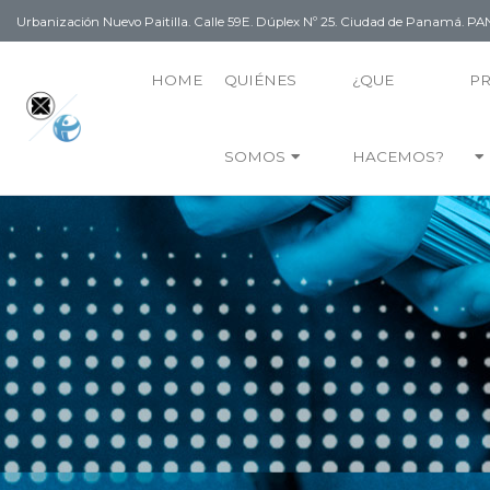
Urbanización Nuevo Paitilla. Calle 59E. Dúplex Nº 25. Ciudad de Panamá. 
HOME
QUIÉNES
¿QUE
P
SOMOS
HACEMOS?