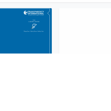
IA LEGISLATIVA
amá. PANAMÁ.
NIS
EL CONTROL CIU