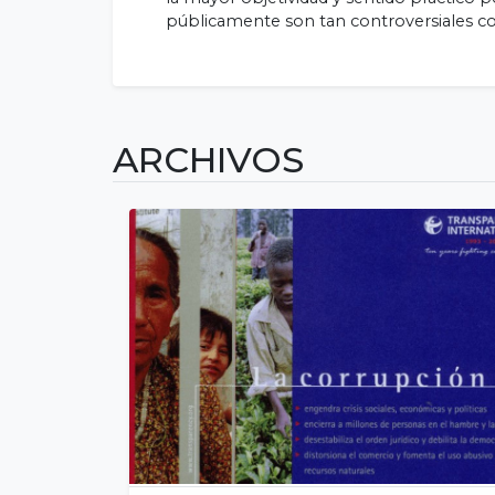
públicamente son tan controversiales 
ARCHIVOS
HOME
HISTORIA
ESTRUCTURA ORGANIZACIONAL
QUIÉNES SOMOS
¿QUE HACEMOS?
PROYECTOS
ANTICORRUPCIÓN
EDITORIAL
CONTACTO
REGISTRO