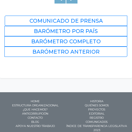
COMUNICADO DE PRENSA
BARÓMETRO POR PAÍS
BARÓMETRO COMPLETO
BARÓMETRO ANTERIOR
HOME
HISTORIA
ESTRUCTURA ORGANIZACIONAL
QUIÉNES SOMOS
¿QUE HACEMOS?
PROYECTOS
ANTICORRUPCIÓN
EDITORIAL
CONTACTO
REGISTRO
BLOG
COMUNICADOS
APOYA NUESTRO TRABAJO
ÍNDICE DE TRANSPARENCIA LEGISLATIVA
2023