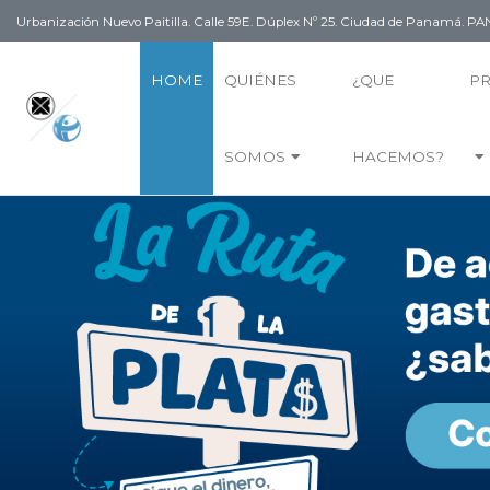
Urbanización Nuevo Paitilla. Calle 59E. Dúplex Nº 25. Ciudad de Panamá. 
HOME
QUIÉNES
¿QUE
P
SOMOS
HACEMOS?