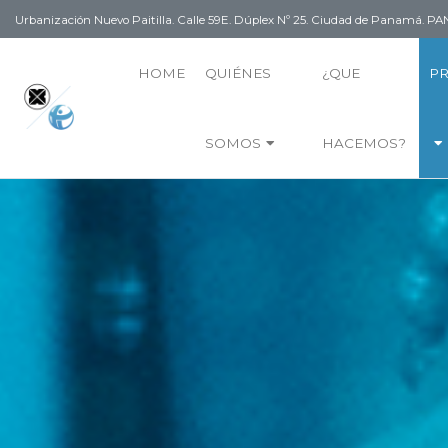
Urbanización Nuevo Paitilla. Calle 59E. Dúplex Nº 25. Ciudad de Panamá. 
HOME
QUIÉNES
¿QUE
P
SOMOS
HACEMOS?