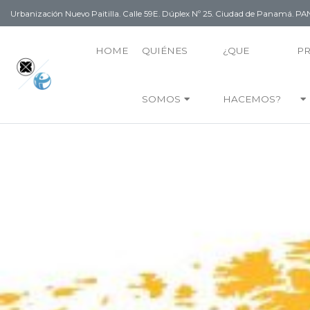
Urbanización Nuevo Paitilla. Calle 59E. Dúplex Nº 25. Ciudad de Panamá. 
HOME
QUIÉNES
¿QUE
P
SOMOS
HACEMOS?