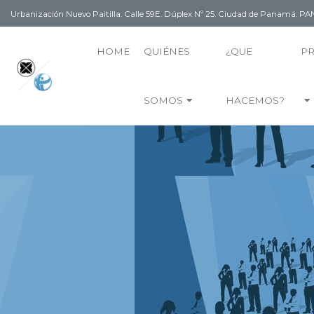
Urbanización Nuevo Paitilla. Calle 59E. Dúplex Nº 25. Ciudad de Panamá. 
HOME
QUIÉNES
¿QUE
P
SOMOS
HACEMOS?