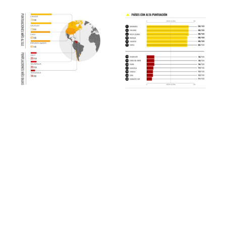
Puntuaciones Altas y Bajas
Puntuaciones Altas y Bajas
de la Región
del Mundo