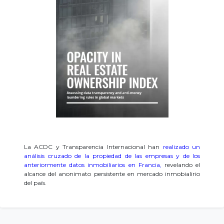
La ACDC y Transparencia Internacional han
realizado un
análisis cruzado de la propiedad de las empresas y de los
anteriormente
datos inmobiliarios en Francia
,
revelando el
alcance del anonimato persistente en mercado inmobialirio
del país.