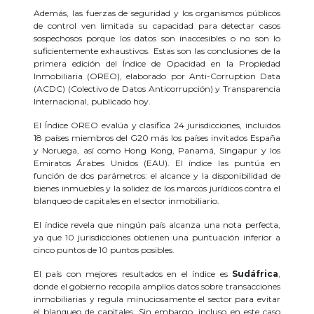
Además, las fuerzas de seguridad y los organismos públicos
de control ven limitada su capacidad para detectar casos
sospechosos porque los datos son inaccesibles o no son lo
suficientemente exhaustivos. Estas son las conclusiones de la
primera edición del Índice de Opacidad en la Propiedad
Inmobiliaria (OREO), elaborado por Anti-Corruption Data
(ACDC) (Colectivo de Datos Anticorrupción) y Transparencia
Internacional, publicado hoy.
El Índice OREO evalúa y clasifica 24 jurisdicciones, incluidos
18 países miembros del G20 más los países invitados España
y Noruega, así como Hong Kong, Panamá, Singapur y los
Emiratos Árabes Unidos (EAU). El índice las puntúa en
función de dos parámetros: el alcance y la disponibilidad de
bienes inmuebles y la solidez de los marcos jurídicos contra el
blanqueo de capitales en el sector inmobiliario.
El índice revela que ningún país alcanza una nota perfecta,
ya que 10 jurisdicciones obtienen una puntuación inferior a
cinco puntos de 10 puntos posibles.
El país con mejores resultados en el índice es
Sudáfrica
,
donde el gobierno recopila amplios datos sobre transacciones
inmobiliarias y regula minuciosamente el sector para evitar
el blanqueo de capitales. Sin embargo, incluso en este caso