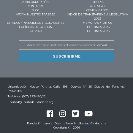
ANTICORRUPCIÓN
EDITORIAL
CONTACTO
REGISTRO
BLOG
COMUNICADOS
APOYA NUESTRO TRABAJO
ÍNDICE DE TRANSPARENCIA LEGISLATIVA
2023
ESTADOS FINANCIEROS Y DONACIONES
MEMORIAS Y OTROS
POLÍTICAS DE GESTIÓN
BOLETINES 2023
IPC 2023
BOLETINES 2023
Email
Urbanización Nuevo Paitilla. Calle 59E. Dúplex Nº 25. Ciudad de Panamá.
PANAMÁ.
Teléfonos: (507) 2234120/22.
libertad@libertadciudadana.org
Fundación para el Desarrollo de la Libertad Ciudadana
Copyright © - 2026