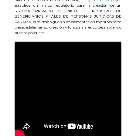
establece un marco regulatorio para la creación de un
SISTEMA PRIVADO Y ÚNICO DE REGISTRO DE
BENEFICIARIOS FINALES DE PERSONAS JURÍDICAS DE
PANAMÁ, el mismo sigue sin implementación mientras otros
países adelantan su creación y funcionamiento, desarrollando
buenas prácticas.