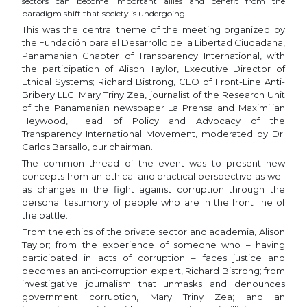
sectors can become important allies and benefit from the
paradigm shift that society is undergoing.
This was the central theme of the meeting organized by
the Fundación para el Desarrollo de la Libertad Ciudadana,
Panamanian Chapter of Transparency International, with
the participation of Alison Taylor, Executive Director of
Ethical Systems; Richard Bistrong, CEO of Front-Line Anti-
Bribery LLC; Mary Triny Zea, journalist of the Research Unit
of the Panamanian newspaper La Prensa and Maximilian
Heywood, Head of Policy and Advocacy of the
Transparency International Movement, moderated by Dr.
Carlos Barsallo, our chairman.
The common thread of the event was to present new
concepts from an ethical and practical perspective as well
as changes in the fight against corruption through the
personal testimony of people who are in the front line of
the battle.
From the ethics of the private sector and academia, Alison
Taylor; from the experience of someone who – having
participated in acts of corruption – faces justice and
becomes an anti-corruption expert, Richard Bistrong; from
investigative journalism that unmasks and denounces
government corruption, Mary Triny Zea; and an