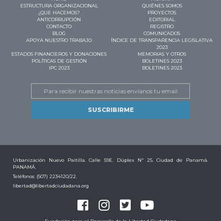
ESTRUCTURA ORGANIZACIONAL
QUIÉNES SOMOS
¿QUE HACEMOS?
PROYECTOS
ANTICORRUPCIÓN
EDITORIAL
CONTACTO
REGISTRO
BLOG
COMUNICADOS
APOYA NUESTRO TRABAJO
ÍNDICE DE TRANSPARENCIA LEGISLATIVA
2023
ESTADOS FINANCIEROS Y DONACIONES
MEMORIAS Y OTROS
POLÍTICAS DE GESTIÓN
BOLETINES 2023
IPC 2023
BOLETINES 2023
Email
Urbanización Nuevo Paitilla. Calle 59E. Dúplex Nº 25. Ciudad de Panamá.
PANAMÁ.
Teléfonos: (507) 2234120/22.
libertad@libertadciudadana.org