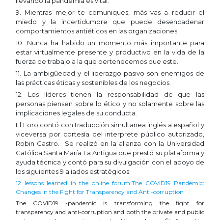
llevando la pandemia es vital.
9. Mientras mejor te comuniques, más vas a reducir el
miedo y la incertidumbre que puede desencadenar
comportamientos antiéticos en las organizaciones.
10. Nunca ha habido un momento más importante para
estar virtualmente presente y productivo en la vida de la
fuerza de trabajo a la que pertenecemos que este.
11. La ambigüedad y el liderazgo pasivo son enemigos de
las prácticas éticas y sostenibles de los negocios.
12. Los líderes tienen la responsabilidad de que las
personas piensen sobre lo ético y no solamente sobre las
implicaciones legales de su conducta.
El Foro contó con traducción simultanea inglés a español y
viceversa por cortesía del interprete público autorizado,
Robin Castro. Se realizó en la alianza con la Universidad
Católica Santa María La Antigua que prestó su plataforma y
ayuda técnica y contó para su divulgación con el apoyo de
los siguientes 9 aliados estratégicos:
12 lessons learned in the online forum:The COVID19 Pandemic:
Changes in the Fight for Transparency and Anti-corruption
The COVID19 -pandemic is transforming the fight for
transparency and anti-corruption and both the private and public