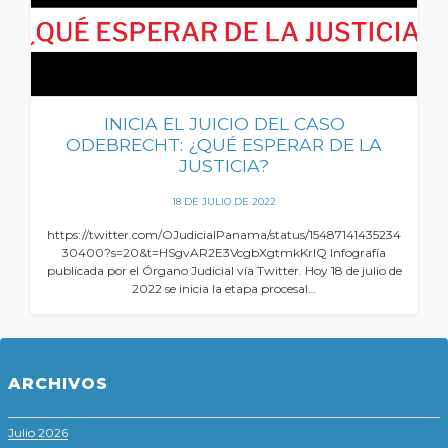
INICIA EL JUICIO DEL CASO
ODEBRECHT: ¿QUÉ ESPERAR DE LA
JUSTICIA?
18 DE JULIO DE 2022
https://twitter.com/OJudicialPanama/status/15487141435234
30400?s=20&t=HSgvAR2E3VcgbXgtmkKrIQ Infografía
publicada por el Órgano Judicial vía Twitter. Hoy 18 de julio de
2022 se inicia la etapa procesal…
ARCHIVOS
Julio 2026