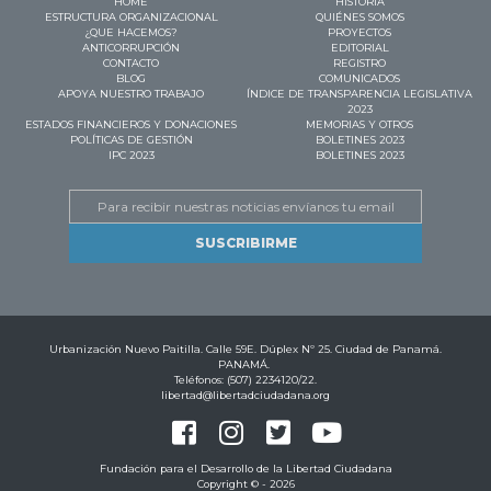
HOME
HISTORIA
ESTRUCTURA ORGANIZACIONAL
QUIÉNES SOMOS
¿QUE HACEMOS?
PROYECTOS
ANTICORRUPCIÓN
EDITORIAL
CONTACTO
REGISTRO
BLOG
COMUNICADOS
APOYA NUESTRO TRABAJO
ÍNDICE DE TRANSPARENCIA LEGISLATIVA
2023
ESTADOS FINANCIEROS Y DONACIONES
MEMORIAS Y OTROS
POLÍTICAS DE GESTIÓN
BOLETINES 2023
IPC 2023
BOLETINES 2023
Email
Urbanización Nuevo Paitilla. Calle 59E. Dúplex Nº 25. Ciudad de Panamá.
PANAMÁ.
Teléfonos: (507) 2234120/22.
libertad@libertadciudadana.org
Fundación para el Desarrollo de la Libertad Ciudadana
Copyright © - 2026