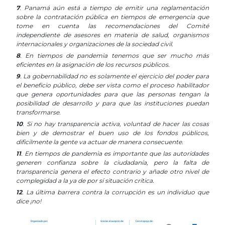
7
. Panamá aún está a tiempo de emitir una reglamentación
sobre la contratación pública en tiempos de emergencia que
tome en cuenta las recomendaciones del Comité
independiente de asesores en materia de salud, organismos
internacionales y organizaciones de la sociedad civil.
8
. En tiempos de pandemia tenemos que ser mucho más
eficientes en la asignación de los recursos públicos.
9
. La gobernabilidad no es solamente el ejercicio del poder para
el beneficio público, debe ser vista como el proceso habilitador
que genera oportunidades para que las personas tengan la
posibilidad de desarrollo y para que las instituciones puedan
transformarse.
10
. Si no hay transparencia activa, voluntad de hacer las cosas
bien y de demostrar el buen uso de los fondos públicos,
dificilmente la gente va actuar de manera consecuente.
11
. En tiempos de pandemia es importante que las autoridades
generen confianza sobre la ciudadanía, pero la falta de
transparencia genera el efecto contrario y añade otro nivel de
complegidad a la ya de por sí situación crítica.
12
. La última barrera contra la corrupción es un individuo que
dice ¡no!
…
Las restricciones de los derechos impuestas por los gobiernos, aún en los estados de emergencia, no pueden ser ilimitadas.Las restricciones de los derechos impuestas por los gobiernos,
aún en los estados de emergencia, no pueden ser ilimitadas.