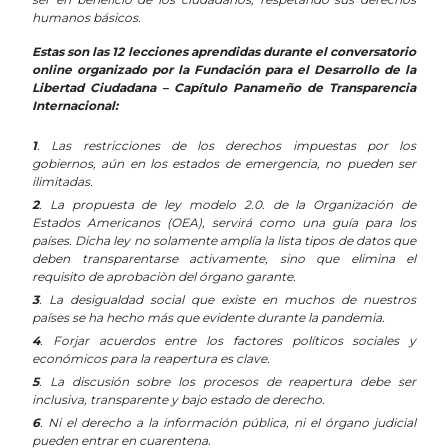
humanos básicos.
…
Estas son las 12 lecciones aprendidas durante el conversatorio
online organizado por la Fundación para el Desarrollo de la
Libertad Ciudadana – Capítulo Panameño de Transparencia
Internacional:
…
Las restricciones de los derechos impuestas por los gobiernos, aún en los estados de emergencia, no pueden ser ilimitadas.Las restricciones de los derechos impuestas por los gobiernos,
aún en los estados de emergencia, no pueden ser ilimitadas.
1
. Las restricciones de los derechos impuestas por los
gobiernos, aún en los estados de emergencia, no pueden ser
ilimitadas.
2
. La propuesta de ley modelo 2.0. de la Organización de
Estados Americanos (OEA), servirá como una guía para los
países. Dicha ley no solamente amplía la lista tipos de datos que
deben transparentarse activamente, sino que elimina el
requisito de aprobaciòn del órgano garante.
3
. La desigualdad social que existe en muchos de nuestros
países se ha hecho más que evidente durante la pandemia.
4
. Forjar acuerdos entre los factores políticos sociales y
económicos para la reapertura es clave.
5
. La discusión sobre los procesos de reapertura debe ser
inclusiva, transparente y bajo estado de derecho.
6
. Ni el derecho a la información pública, ni el órgano judicial
pueden entrar en cuarentena.