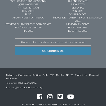
ESTRUCTURA ORGANIZACIONAL
QUIÉNES SOMOS
¿QUE HACEMOS?
PROYECTOS
ANTICORRUPCIÓN
EDITORIAL
CONTACTO
REGISTRO
BLOG
COMUNICADOS
APOYA NUESTRO TRABAJO
ÍNDICE DE TRANSPARENCIA LEGISLATIVA
2023
ESTADOS FINANCIEROS Y DONACIONES
MEMORIAS Y OTROS
POLÍTICAS DE GESTIÓN
BOLETINES 2023
IPC 2023
BOLETINES 2023
Email
Urbanización Nuevo Paitilla. Calle 59E. Dúplex Nº 25. Ciudad de Panamá.
PANAMÁ.
Teléfonos: (507) 2234120/22.
libertad@libertadciudadana.org
Fundación para el Desarrollo de la Libertad Ciudadana