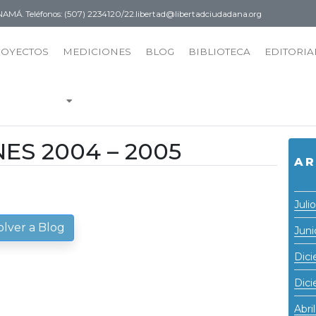
PANAMÁ.
Teléfonos: (507) 2234120/22.
libertad@libertadciudadana.org
ROYECTOS
MEDICIONES
BLOG
BIBLIOTECA
EDITORIA
S 2004 – 2005
AR
Juli
olver a Blog
Juni
Dic
Dic
Abri