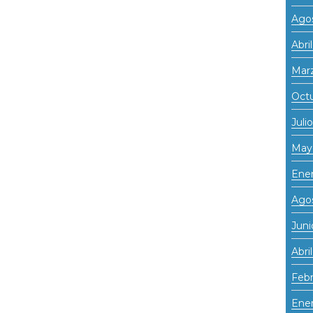
Ago
Abri
Mar
Oct
Juli
May
Ene
Ago
Juni
Abri
Febr
Ener