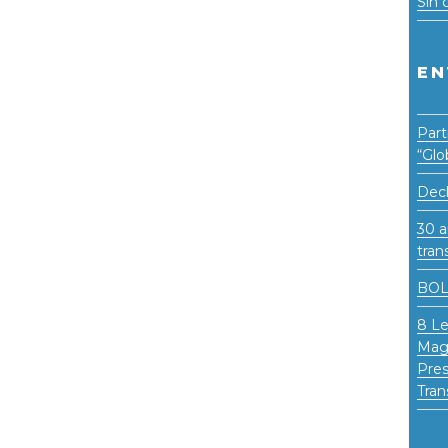
Sin 
EN
Part
“Glo
Decl
30 a
tran
BOL
8 Le
Magi
Pres
Tran