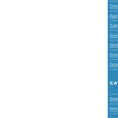
Dic
Ago
Juli
Juni
Abri
Ene
Dic
CA
Bole
Men