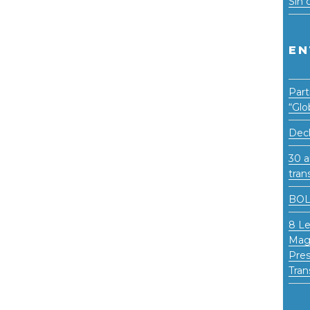
Sin 
EN
Part
“Glo
Decl
30 a
tran
BOL
8 Le
Magi
Pres
Tran