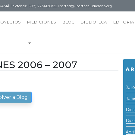
PANAMÁ.
Teléfonos: (507) 2234120/22.
libertad@libertadciudadana.org
ROYECTOS
MEDICIONES
BLOG
BIBLIOTECA
EDITORIA
S 2006 – 2007
AR
Juli
olver a Blog
Juni
Dic
Dic
Abri