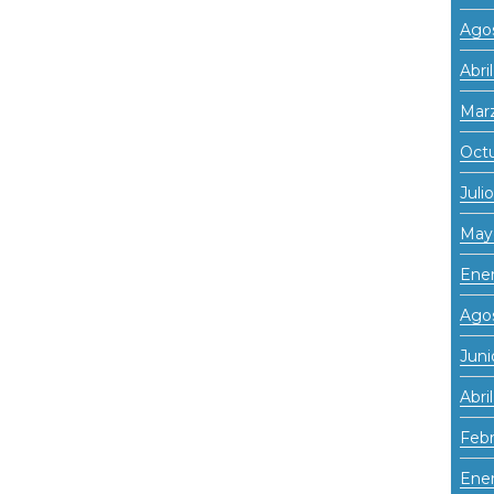
Ago
Abri
Mar
Oct
Juli
May
Ene
Ago
Juni
Abri
Febr
Ener