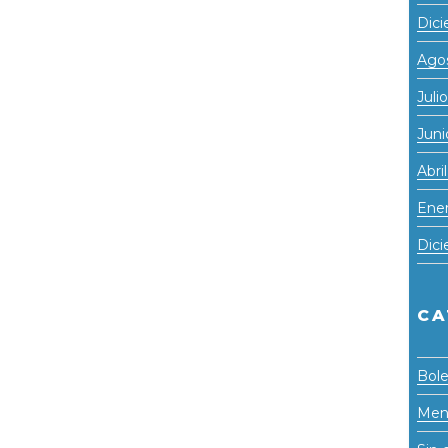
Dic
Ago
Juli
Juni
Abri
Ene
Dic
CA
Bole
Men