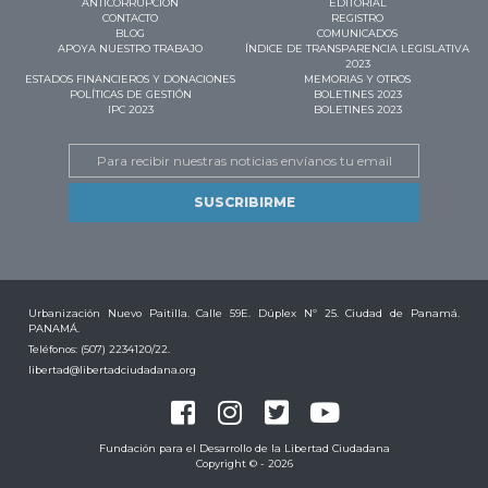
ANTICORRUPCIÓN
EDITORIAL
CONTACTO
REGISTRO
BLOG
COMUNICADOS
APOYA NUESTRO TRABAJO
ÍNDICE DE TRANSPARENCIA LEGISLATIVA
2023
ESTADOS FINANCIEROS Y DONACIONES
MEMORIAS Y OTROS
POLÍTICAS DE GESTIÓN
BOLETINES 2023
IPC 2023
BOLETINES 2023
Email
Urbanización Nuevo Paitilla. Calle 59E. Dúplex Nº 25. Ciudad de Panamá.
PANAMÁ.
Teléfonos: (507) 2234120/22.
libertad@libertadciudadana.org
Fundación para el Desarrollo de la Libertad Ciudadana
Copyright © - 2026