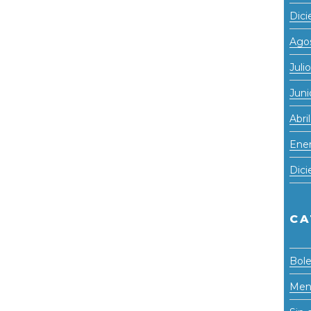
Dic
Ago
Juli
Juni
Abri
Ene
Dic
CA
Bole
Men