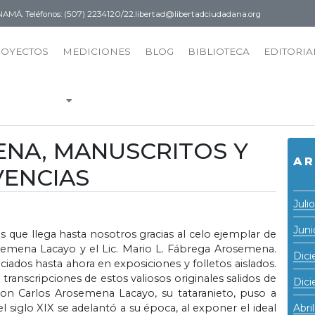
PANAMÁ.
Teléfonos: (507) 2234120/22.
libertad@libertadciudadana.org
ROYECTOS
MEDICIONES
BLOG
BIBLIOTECA
EDITORIA
NA, MANUSCRITOS Y
AR
VENCIAS
Juli
Juni
s que llega hasta nosotros gracias al celo ejemplar de
semena Lacayo y el Lic. Mario L. Fábrega Arosemena.
Dic
iados hasta ahora en exposiciones y folletos aislados.
 transcripciones de estos valiosos originales salidos de
Dic
on Carlos Arosemena Lacayo, su tataranieto, puso a
l siglo XIX se adelantó a su época, al exponer el ideal
Abri