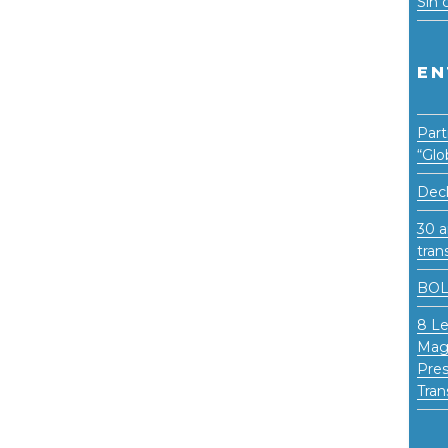
Sin 
EN
Part
“Glo
Decl
30 a
tran
BOL
8 Le
Magi
Pres
Tran