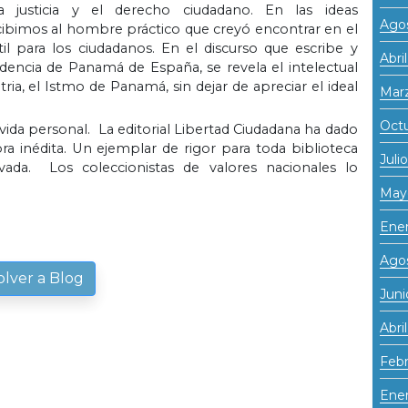
 justicia y el derecho ciudadano. En las ideas
Ago
cibimos al hombre práctico que creyó encontrar en el
l para los ciudadanos. En el discurso que escribe y
Abri
encia de Panamá de España, se revela el intelectual
a, el Istmo de Panamá, sin dejar de apreciar el ideal
Mar
Oct
vida personal. La editorial Libertad Ciudadana ha dado
ra inédita. Un ejemplar de rigor para toda biblioteca
Juli
rivada. Los coleccionistas de valores nacionales lo
May
Ene
Ago
olver a Blog
Juni
Abri
Febr
Ener