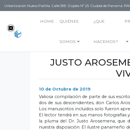
Urbanización Nuevo Paitilla. Calle 59E. Dúplex Nº 25. Ciudad de Panamá. 
HOME
QUIÉNES
¿QUE
P
SOMOS
HACEMOS?
JUSTO AROSEME
VI
10 de Octubre de 2019
Valiosa compilación de parte de sus escrito
dos de sus descendientes, don Carlos Aro
Los manuscritos incluidos solo fueron aprec
El lector tendrá en sus manos fotografías y
la pluma del Dr. Justo Arosemena, que d
nuestra disposición. El ilustre panameño de