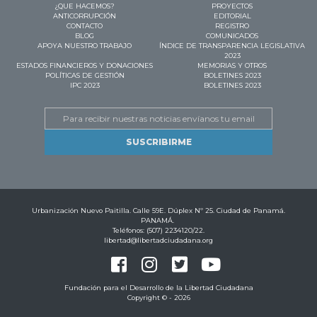
¿QUE HACEMOS?
PROYECTOS
ANTICORRUPCIÓN
EDITORIAL
CONTACTO
REGISTRO
BLOG
COMUNICADOS
APOYA NUESTRO TRABAJO
ÍNDICE DE TRANSPARENCIA LEGISLATIVA
2023
ESTADOS FINANCIEROS Y DONACIONES
MEMORIAS Y OTROS
POLÍTICAS DE GESTIÓN
BOLETINES 2023
IPC 2023
BOLETINES 2023
Email
Urbanización Nuevo Paitilla. Calle 59E. Dúplex Nº 25. Ciudad de Panamá.
PANAMÁ.
Teléfonos: (507) 2234120/22.
libertad@libertadciudadana.org
Fundación para el Desarrollo de la Libertad Ciudadana
Copyright © - 2026