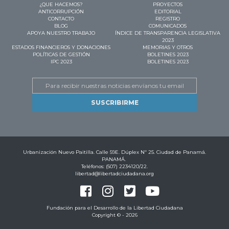
¿QUE HACEMOS?
PROYECTOS
ANTICORRUPCIÓN
EDITORIAL
CONTACTO
REGISTRO
BLOG
COMUNICADOS
APOYA NUESTRO TRABAJO
ÍNDICE DE TRANSPARENCIA LEGISLATIVA
2023
ESTADOS FINANCIEROS Y DONACIONES
MEMORIAS Y OTROS
POLÍTICAS DE GESTIÓN
BOLETINES 2023
IPC 2023
BOLETINES 2023
Email
Urbanización Nuevo Paitilla. Calle 59E. Dúplex Nº 25. Ciudad de Panamá.
PANAMÁ.
Teléfonos: (507) 2234120/22.
libertad@libertadciudadana.org
Fundación para el Desarrollo de la Libertad Ciudadana
Copyright © - 2026