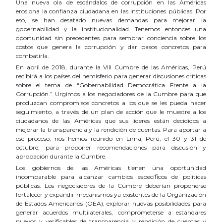
Una nueva ola de escándalos de corrupción en las Américas
erosiona la confianza ciudadana en las instituciones públicas. Por
eso, se han desatado nuevas demandas para mejorar la
gobernabilidad y la institucionalidad. Tenemos entonces una
oportunidad sin precedentes para sembrar conciencia sobre los
costos que genera la corrupción y dar pasos concretos para
combatirla.
En abril de 2018, durante la VIII Cumbre de las Américas, Perú
recibirá a los países del hemisferio para generar discusiones críticas
sobre el tema de “Gobernabilidad Democrática Frente a la
Corrupción.” Urgimos a los negociadores de la Cumbre para que
produzcan compromisos concretos a los que se les pueda hacer
seguimiento, a través de un plan de acción que le muestre a los
ciudadanos de las Américas que sus líderes están decididos a
mejorar la transparencia y la rendición de cuentas. Para aportar a
ese proceso, nos hemos reunido en Lima, Perú, el 30 y 31 de
octubre, para proponer recomendaciones para discusión y
aprobación durante la Cumbre.
Los gobiernos de las Américas tienen una oportunidad
incomparable para alcanzar cambios específicos de políticas
públicas. Los negociadores de la Cumbre deberían proponerse
fortalecer y expandir mecanismos ya existentes de la Organización
de Estados Americanos (OEA), explorar nuevas posibilidades para
generar acuerdos multilaterales, comprometerse a estándares
nuevos y verificables de transparencia y rendición de cuentas y