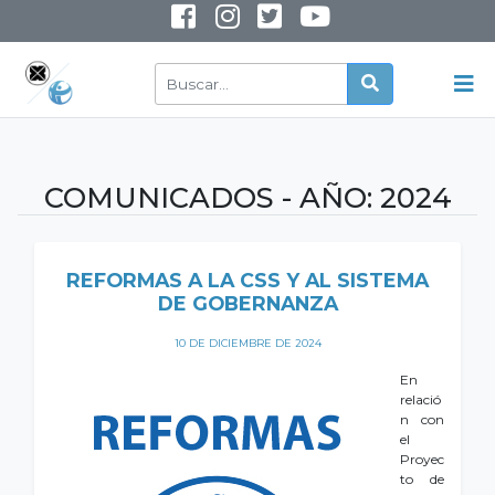
INSTAGRAM
YOUTUBE
COMUNICADOS - AÑO:
2024
REFORMAS A LA CSS Y AL SISTEMA
DE GOBERNANZA
10 DE DICIEMBRE DE 2024
En
relació
n con
el
Proyec
to de