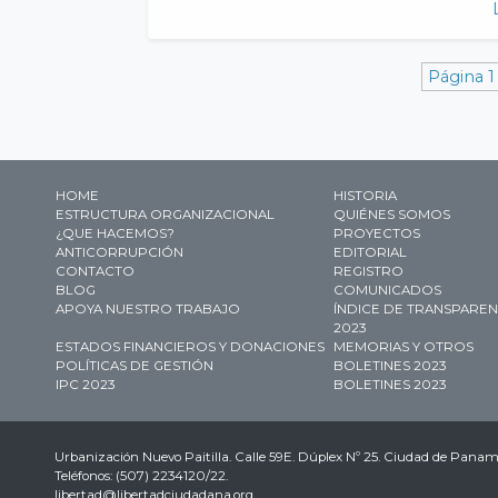
Página 1
HOME
HISTORIA
ESTRUCTURA ORGANIZACIONAL
QUIÉNES SOMOS
¿QUE HACEMOS?
PROYECTOS
ANTICORRUPCIÓN
EDITORIAL
CONTACTO
REGISTRO
BLOG
COMUNICADOS
APOYA NUESTRO TRABAJO
ÍNDICE DE TRANSPARENC
2023
ESTADOS FINANCIEROS Y DONACIONES
MEMORIAS Y OTROS
POLÍTICAS DE GESTIÓN
BOLETINES 2023
IPC 2023
BOLETINES 2023
Urbanización Nuevo Paitilla. Calle 59E. Dúplex Nº 25. Ciudad de Pan
Teléfonos: (507) 2234120/22.
libertad@libertadciudadana.org