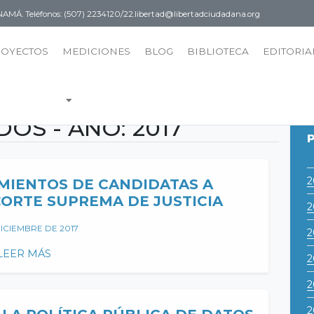
PANAMÁ.
Teléfonos: (507) 2234120/22.
libertad@libertadciudadana.org
ROYECTOS
MEDICIONES
BLOG
BIBLIOTECA
EDITORIA
OS - AÑO:
2017
2
IENTOS DE CANDIDATAS A
CORTE SUPREMA DE JUSTICIA
2
DICIEMBRE DE 2017
2
LEER MÁS
2
2
2