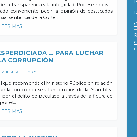
e la transparencia y la integridad. Por ese motivo,
rado conveniente pedir la opinión de destacados
D
ersial sentencia de la Corte…
C
LEER MÁS
R
c
d
SPERDICIADA … PARA LUCHAR
LA CORRUPCIÓN
EPTIEMBRE DE 2017
al que recomienda el Ministerio Público en relación
undación contra seis funcionarios de la Asamblea
, por el delito de peculado a través de la figura de
por el…
LEER MÁS