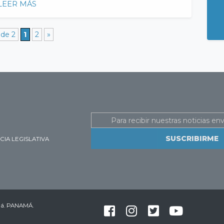
LEER MÁS
 de 2
1
2
»
Email
IA LEGISLATIVA
amá. PANAMÁ.