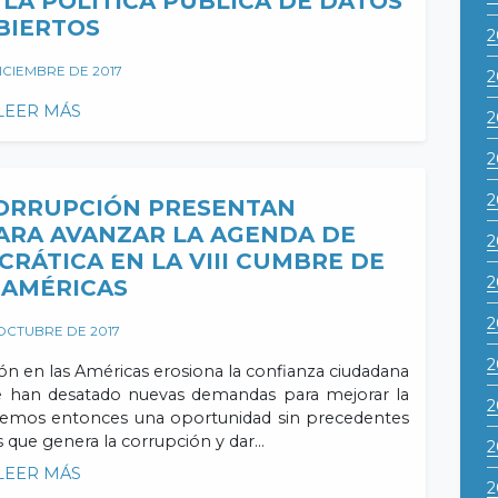
LA POLÍTICA PÚBLICA DE DATOS
BIERTOS
2
ICIEMBRE DE 2017
2
LEER MÁS
2
2
2
ORRUPCIÓN PRESENTAN
RA AVANZAR LA AGENDA DE
2
RÁTICA EN LA VIII CUMBRE DE
2
 AMÉRICAS
2
 OCTUBRE DE 2017
2
ón en las Américas erosiona la confianza ciudadana
 se han desatado nuevas demandas para mejorar la
2
Tenemos entonces una oportunidad sin precedentes
 que genera la corrupción y dar…
2
LEER MÁS
2