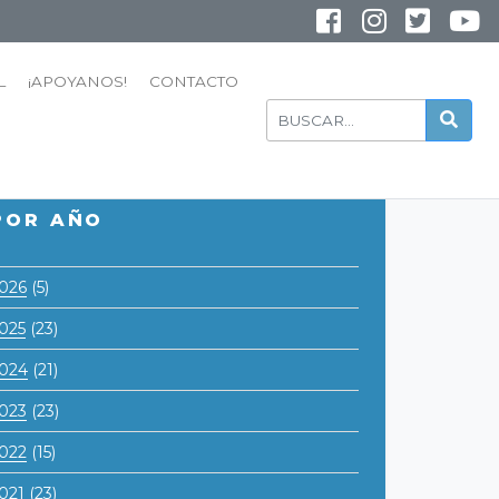
INSTAGRAM
YOUTUBE
L
¡APOYANOS!
CONTACTO
POR AÑO
026
(5)
025
(23)
024
(21)
023
(23)
022
(15)
021
(23)