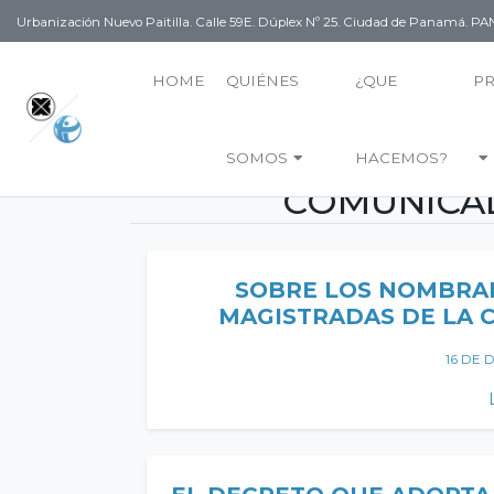
Urbanización Nuevo Paitilla. Calle 59E. Dúplex Nº 25. Ciudad de Panamá. 
HOME
QUIÉNES
¿QUE
P
SOMOS
HACEMOS?
COMUNICAD
SOBRE LOS NOMBRAM
MAGISTRADAS DE LA 
16 DE 