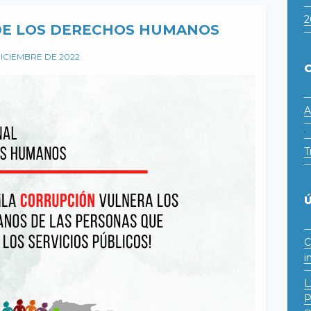
2
DE LOS DERECHOS HUMANOS
DICIEMBRE DE 2022
A
·
T
C
i
L
P