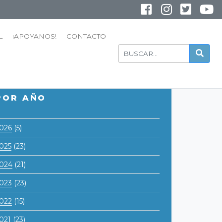
INSTAGRAM
YOUTUBE
L
¡APOYANOS!
CONTACTO
POR AÑO
026
(5)
025
(23)
024
(21)
023
(23)
022
(15)
021
(23)