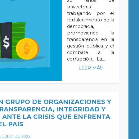
20 años de
trayectoria
trabajando por el
fortalecimiento de la
democracia,
promoviendo la
transparencia en la
gestión pública y el
combate a la
corrupción. La…
LEER MÁS
 GRUPO DE ORGANIZACIONES Y
RANSPARENCIA, INTEGRIDAD Y
 ANTE LA CRISIS QUE ENFRENTA
EL PAÍS
E JULIO DE 2022