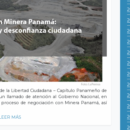
2
2
2
2
2
2
2
2
de la Libertad Ciudadana – Capítulo Panameño de
2
un llamado de atención al Gobierno Nacional, en
 el proceso de negociación con Minera Panamá, así
2
2
LEER MÁS
2