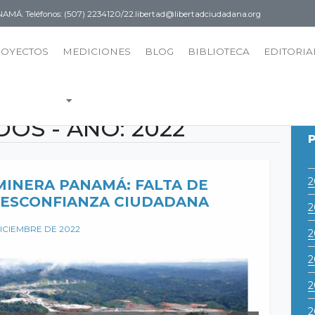
PANAMÁ.
Teléfonos: (507) 2234120/22.
libertad@libertadciudadana.org
ROYECTOS
MEDICIONES
BLOG
BIBLIOTECA
EDITORIA
OS - AÑO:
2022
2
MINERA PANAMÁ: FALTA DE
DESCONFIANZA CIUDADANA
2
DICIEMBRE DE 2022
2
2
2
2