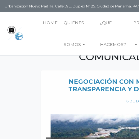
Urbanización Nuevo Paitilla. Calle 59E. Dúplex Nº 25. Ciudad de Panamá. 
HOME
QUIÉNES
¿QUE
P
SOMOS
HACEMOS?
COMUNICAD
NEGOCIACIÓN CON 
TRANSPARENCIA Y 
16 DE 