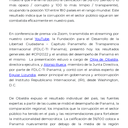
más opaco / corrupto y 100 lo más limpio / transparente),
ocupando la posición 101 entre 180 países en el rango mundial. Este
resultado indica que la corrupción en el sector público sigue sin ser
combatida eficazmente en nuestro país.
En conferencia de prensa vía Zoom, transmitida en streaming por
nuestro canal
YouTube
, la Fundación para el Desarrollo de la
Libertad Ciudadana – Capítulo Panameño de Transparencia
Internacional (FDLC-TI Panamá), presentó hoy los resultados
generales del #CPI2022 y el análisis del desempeño de Panamá en
el mismo. La presentación estuvo a cargo de
Olga de Obaldía
,
directora ejecutiva, y
Alonso Illueca
, miembro de la Junta Directiva,
por parte de FDLC-TI Panamá; y contó con el análisis experto de
Eguiar Lizundia
, asesor principal en gobernanza y anticorrupción
del Instituto Republicano Internacional, (IRI), desde Washington,
D.C.
De Obaldía expuso el resultado individual del país, las fuentes
expertas a partir de las cuales se midió el desempaño de Panamá, la
comparación regional, los impactos que la corrupción en el sector
público ha tenido en el país y las recomendaciones para fortalecer
la institucionalidad democrática. La calificación de 36/100 coloca a
Panamá nuevamente por debajo de la media de la región