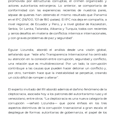
promovida por estructuras corruptas, el crimen organizado y
actores autoritarios extranjeros. Lo anterior, se comportaría de
conformidad con las experiencias recientes de nuestros pares,
sépase de quienes han obtenido el mismo resultado que Panamá
en el IPC (36/100, 101 de 180 países). El IPC nos deja en compañía, a
nivel regional, de Ecuador y Perú, y a nivel global de Kazakstán,
Serbia, Sri Lanka, Tailandia, Albania y Turquía, todos con recientes
y serios desafíos en materia de conflictos internos e internacionales,
y con graves problemas de paz y seguridad”.
Eguiar Lizundia, abordó el análisis desde una visión global,
señalando que “este año Transparencia Internacional ha centrado
su atención en la conexión entre corrupción, seguridad y conflicto,
una relación que es multidireccional. Por un lado, la corrupción
contribuye a las causas que pueden hacer detonar un conflicto y,
por otro, también hace que la inestabilidad se perpetúe, creando
un ciclo difícil de romper o alterar”.
El experto invitado del IRI abordó además el dañino fenómeno de la
cleptocracia, asociada hoy a los patrones del autoritarismo ruso y el
venezolano, entre otros. “La cleptocracia es una nueva categoría de
corrupción —señaló Lizundia— que pone énfasis en los tres
aspectos distintivos de la corrupción trasnacional a gran escala: el
despliegue de formas autoritarias de gobernanza, el papel de los