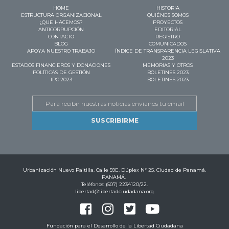
HOME
HISTORIA
ESTRUCTURA ORGANIZACIONAL
QUIÉNES SOMOS
¿QUE HACEMOS?
PROYECTOS
ANTICORRUPCIÓN
EDITORIAL
CONTACTO
REGISTRO
BLOG
COMUNICADOS
APOYA NUESTRO TRABAJO
ÍNDICE DE TRANSPARENCIA LEGISLATIVA
2023
ESTADOS FINANCIEROS Y DONACIONES
MEMORIAS Y OTROS
POLÍTICAS DE GESTIÓN
BOLETINES 2023
IPC 2023
BOLETINES 2023
Email
Urbanización Nuevo Paitilla. Calle 59E. Dúplex Nº 25. Ciudad de Panamá.
PANAMÁ.
Teléfonos: (507) 2234120/22.
libertad@libertadciudadana.org
Fundación para el Desarrollo de la Libertad Ciudadana