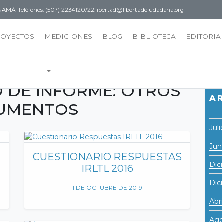
PANAMÁ.
Teléfonos: (507) 2234120/22.
libertad@libertadciudadana.org
ROYECTOS
MEDICIONES
BLOG
BIBLIOTECA
EDITORIA
O DE INFORME:
OTROS
A
UMENTOS
Jul
Jun
CUESTIONARIO RESPUESTAS
Dic
IRLTL 2016
Dic
1 DE OCTUBRE DE 2019
Abr
Ago