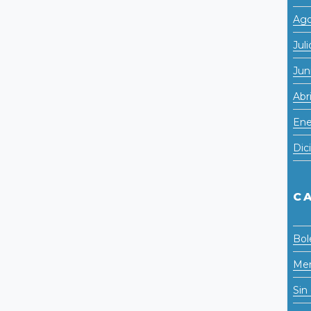
Ago
Jul
Jun
Abr
Ene
Dic
C
Bol
Men
Sin