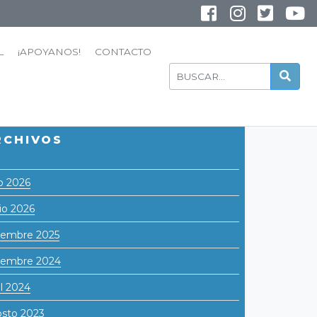
INSTAGRAM
YOUTUBE
L
¡APOYANOS!
CONTACTO
RCHIVOS
io 2026
io 2026
iembre 2025
iembre 2024
il 2024
sto 2023