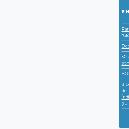
E
Par
“Gl
Dec
30 
tra
BO
8 L
del
Índ
(IL