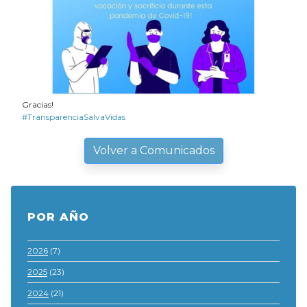
Gracias!
#TransparenciaSalvaVidas
Volver a Comunicados
POR AÑO
2026
(7)
2025
(23)
2024
(21)