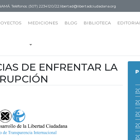
PANAMÁ.
Teléfonos: (507) 2234120/22.
libertad@libertadciudadana.org
ROYECTOS
MEDICIONES
BLOG
BIBLIOTECA
EDITORIA
IAS DE ENFRENTAR LA
P
RUPCIÓN
2
2
2
2
2