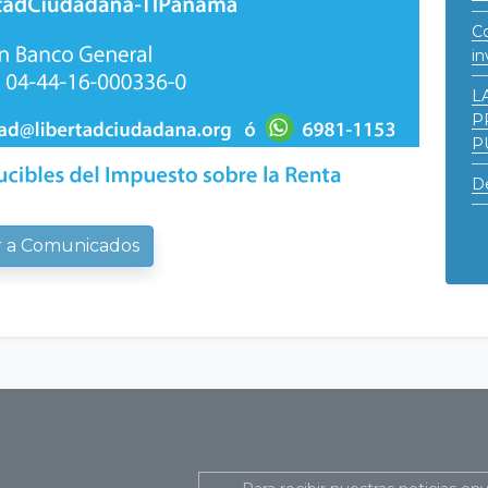
Co
in
L
P
P
De
r a Comunicados
Email