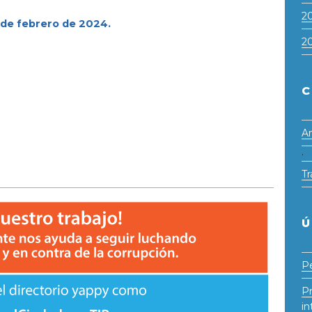
2
de febrero de 2024.
2
C
An
·
Tr
Ú
Pe
Pr
in