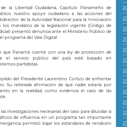
 de la Libertad Ciudadana, Capítulo Panameño de
2
úblico nuestro apoyo ciudadano a las acciones del
2
bdirector de la Autoridad Nacional para la Innovación
 los mandatos de la legislación vigente (Código de
2
dicial) presentó denuncia ante el Ministerio Público de
l programa del Vale Digital.
2
2
de que Panamá cuente con una ley de protección de
e el servicio público del país esté basado en
2
lismos partidistas.
2
lido del Presidente Laurentino Cortizo de enfrentar
2
o. Su reiterada afirmación de que nadie estaría por
nto en la realidad, como evidencia el caso de las
2
ute.
2
as investigaciones necesarias del caso para dilucidar si
20
tráficos de influencia en un programa tan importante
2
ergencia permitió bajar los estándares de rendición