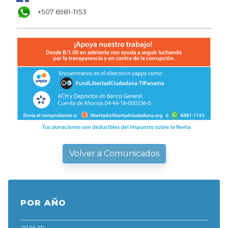
+507 6981-1153
Volver a Comunicados
POR AÑO
2026
(7)