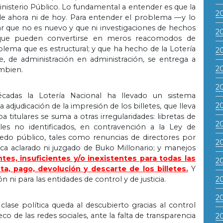
inisterio Público. Lo fundamental a entender es que la
2
i de ahora ni de hoy. Para entender el problema —y lo
ar que no es nuevo y que ni investigaciones de hechos
2
os que pueden convertirse en meros reacomodos de
lema que es estructural; y que ha hecho de la Lotería
2
, de administración en administración, se entrega a
2
ambien.
2
cadas la Lotería Nacional ha llevado un sistema
2
adjudicación de la impresión de los billetes, que lleva
titulares se suma a otras irregularidades: libretas de
2
nales no identificados, en contravención a la Ley de
uedo público, tales como renuncias de directores por
2
ca aclarado ni juzgado de Buko Millonario; y manejos
ntes, insuficientes y/o inexistentes para todas las
2
, pago, devolución y descarte de los billetes.
Y
n ni para las entidades de control y de justicia.
2
20
ase política queda al descubierto gracias al control
co de las redes sociales, ante la falta de transparencia
2