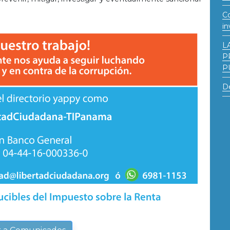
Co
in
L
P
P
De