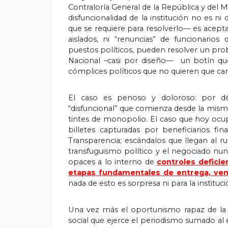
Contraloría General de la República y del M
disfuncionalidad de la institución no es n
que se requiere para resolverlo— es acept
aislados, ni “renuncias” de funcionari
puestos políticos, pueden resolver un prob
Nacional –casi por diseño— un botín que
cómplices políticos que no quieren que c
El caso es penoso y doloroso: por dé
“disfuncional” que comienza desde la misma 
tintes de monopolio. El caso que hoy ocupa 
billetes capturadas por beneficiarios fi
Transparencia; escándalos que llegan al r
transfuguismo político y el negociado nun
opaces a lo interno de
controles deficie
etapas fundamentales de entrega, venta
nada de esto es sorpresa ni para la institució
Una vez más el oportunismo rapaz de la cl
social que ejerce el periodismo sumado al e