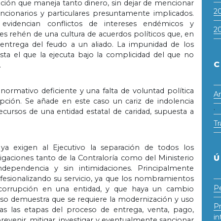
tución que maneja tanto dinero, sin dejar de mencionar
2
funcionarios y particulares presuntamente implicados.
evidencian conflictos de intereses endémicos y
2
 es rehén de una cultura de acuerdos políticos que, en
a entrega del feudo a un aliado. La impunidad de los
sta el que la ejecuta bajo la complicidad del que no
C
.
rmativo deficiente y una falta de voluntad política
An
pción. Se añade en este caso un cariz de indolencia
·
ecursos de una entidad estatal de caridad, supuesta a
Tr
a exigen al Ejecutivo la separación de todos los
tigaciones tanto de la Contraloría como del Ministerio
Ú
dependencia y sin intimidaciones. Principalmente
ofesionalizando su servicio, ya que los nombramientos
Pe
corrupción en una entidad, y que haya un cambio
ceso demuestra que se requiere la modernización y uso
Pr
das las etapas del proceso de entrega, venta, pago,
in
 prevenir, mitigar, investigar y eventualmente sancionar