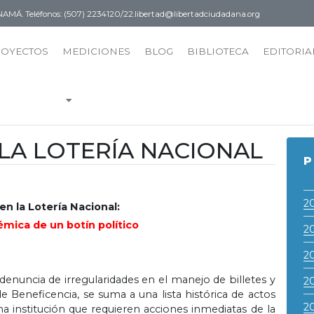
PANAMÁ.
Teléfonos: (507) 2234120/22.
libertad@libertadciudadana.org
ROYECTOS
MEDICIONES
BLOG
BIBLIOTECA
EDITORIA
LA LOTERÍA NACIONAL
P
2
en la Lotería Nacional:
mica de un botín político
2
2
enuncia de irregularidades en el manejo de billetes y
2
 Beneficencia, se suma a una lista histórica de actos
2
ha institución que requieren acciones inmediatas de la