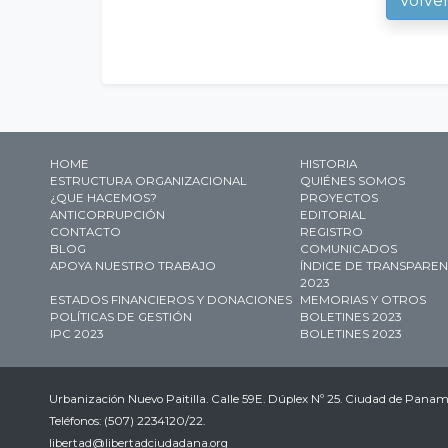
Volve
HOME
HISTORIA
ESTRUCTURA ORGANIZACIONAL
QUIÉNES SOMOS
¿QUE HACEMOS?
PROYECTOS
ANTICORRUPCIÓN
EDITORIAL
CONTACTO
REGISTRO
BLOG
COMUNICADOS
APOYA NUESTRO TRABAJO
ÍNDICE DE TRANSPARENC
2023
ESTADOS FINANCIEROS Y DONACIONES
MEMORIAS Y OTROS
POLÍTICAS DE GESTIÓN
BOLETINES 2023
IPC 2023
BOLETINES 2023
Urbanización Nuevo Paitilla. Calle 59E. Dúplex Nº 25. Ciudad de Pan
Teléfonos: (507) 2234120/22.
libertad@libertadciudadana.org