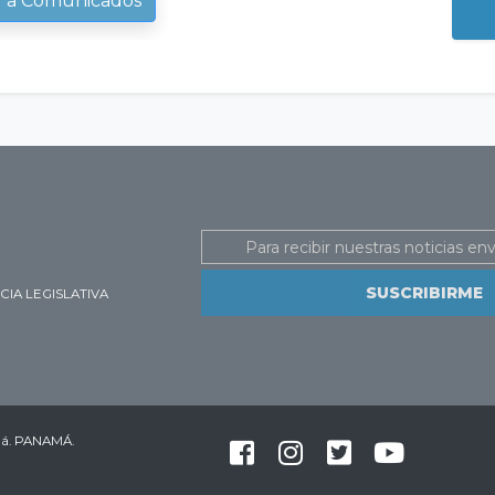
r a Comunicados
Email
IA LEGISLATIVA
amá. PANAMÁ.