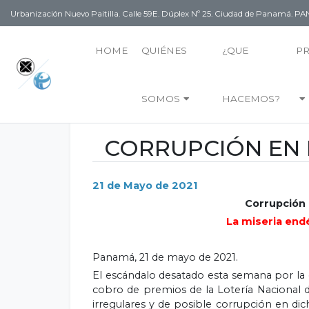
Urbanización Nuevo Paitilla. Calle 59E. Dúplex Nº 25. Ciudad de Panamá. 
HOME
QUIÉNES
¿QUE
P
SOMOS
HACEMOS?
CORRUPCIÓN EN 
21 de Mayo de 2021
Corrupción 
La miseria endé
Panamá, 21 de mayo de 2021.
El escándalo desatado esta semana por la d
cobro de premios de la Lotería Nacional de
irregulares y de posible corrupción en dic