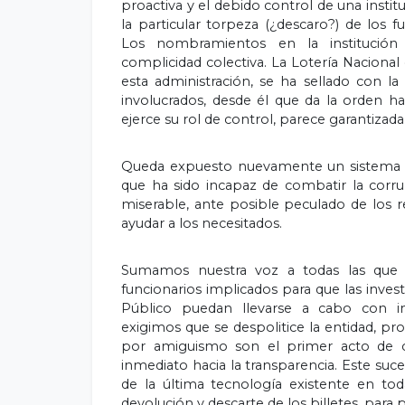
proactiva y el debido control de una insti
la particular torpeza (¿descaro?) de los 
Los nombramientos en la institución 
complicidad colectiva. La Lotería Nacional
esta administración, se ha sellado con l
involucrados, desde él que da la orden ha
ejerce su rol de control, parece garantizada
Queda expuesto nuevamente un sistema no
que ha sido incapaz de combatir la corru
miserable, ante posible peculado de los r
ayudar a los necesitados.
Sumamos nuestra voz a todas las que y
funcionarios implicados para que las inves
Público puedan llevarse a cabo con in
exigimos que se despolitice la entidad, pr
por amiguismo son el primer acto de 
inmediato hacia la transparencia. Este su
de la última tecnología existente en to
devolución y descarte de los billetes, para