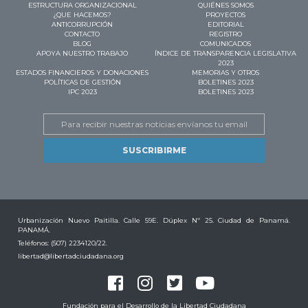
ESTRUCTURA ORGANIZACIONAL
QUIÉNES SOMOS
¿QUE HACEMOS?
PROYECTOS
ANTICORRUPCIÓN
EDITORIAL
CONTACTO
REGISTRO
BLOG
COMUNICADOS
APOYA NUESTRO TRABAJO
ÍNDICE DE TRANSPARENCIA LEGISLATIVA
2023
ESTADOS FINANCIEROS Y DONACIONES
MEMORIAS Y OTROS
POLÍTICAS DE GESTIÓN
BOLETINES 2023
IPC 2023
BOLETINES 2023
Email
Urbanización Nuevo Paitilla. Calle 59E. Dúplex Nº 25. Ciudad de Panamá.
PANAMÁ.
Teléfonos: (507) 2234120/22.
libertad@libertadciudadana.org
Fundación para el Desarrollo de la Libertad Ciudadana