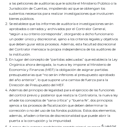
a las peticiones de auditorías que le solicite el Ministerio Público o la
Jurisdicción de Cuentas, impidiendo así que se obtengan los
sustentos necesarios para realizar investigaciones que involucren
bienes públicos.
Se establece que los informes de auditoría e investigaciones serán
aprobados o cerrados y archivados por el Contralor General,
“según a su criterio corresponda”, otorgando a dicho funcionario
un poder único y discrecional, ajeno a los criterios legales y objetivos
que deben guiar estos procesos. Además, esta facultad discrecional
del Contralor menosca la propia independencia de los auditores de
la institución.
En lugar del concepto de “partidas adecuadas” que establecía la Ley
Orgánica ahora derogada, la nueva ley impone al Ministerio de
Economía y Finanzas (MEF) la obligación de asignar partidas
presupuestarias que “no serán inferiores al presupuesto aprobado
del año anterior”, lo que supone una camisa de fuerza para la
Dirección de Presupuesto del MEF.
Además del principio de legalidad para el ejercicio de las funciones
del control previo y posterior que realiza la Contraloría, la nueva ley
añade los conceptos de “sana crítica” y “buena fe”, dos principios
ajenos a los procesos de fiscalización que deben determinar la
corrección o no del uso de los fondos públicos. Estos dos elementos,
además, añaden criterios de discrecionalidad que puede abrir la
puerta a la corrupción y la impunidad.
fueros
A pesar de la expresa prohibición constitucional, se crean