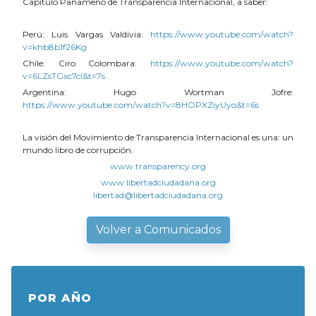
Capítulo Panameño de Transparencia Internacional, a saber:
Perú: Luis Vargas Valdivia:
https://www.youtube.com/watch?
v=khb8b1f26Kg
Chile: Ciro Colombara:
https://www.youtube.com/watch?
v=6LZsTGxc7cI&t=7s
Argentina: Hugo Wortman Jofre:
https://www.youtube.com/watch?v=8HOPXZiyUyo&t=6s
La visión del Movimiento de Transparencia Internacional es una: un
mundo libro de corrupción.
www.transparency.org
www.libertadciudadana.org
libertad@libertadciudadana.org
Volver a Comunicados
POR AÑO