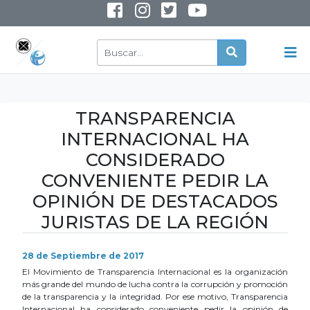
INSTAGRAM
YOUTUBE
TRANSPARENCIA
INTERNACIONAL HA
CONSIDERADO
CONVENIENTE PEDIR LA
OPINIÓN DE DESTACADOS
JURISTAS DE LA REGIÓN
28 de Septiembre de 2017
El Movimiento de Transparencia Internacional es la organización
más grande del mundo de lucha contra la corrupción y promoción
de la transparencia y la integridad. Por ese motivo, Transparencia
Internacional ha considerado conveniente pedir la opinión de