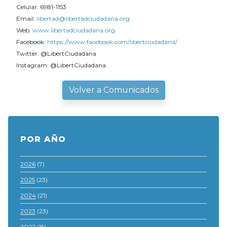
Celular: 6981-1153
Email:
libertad@libertadciudadana.org
Web:
www.libertadciudadana.org
Facebook:
https://www.facebook.com/libertciudadana/
Twitter: @LibertCiudadana
Instagram: @LibertCiudadana
Volver a Comunicados
POR AÑO
2026
(7)
2025
(23)
2024
(21)
2023
(23)
2022
(15)