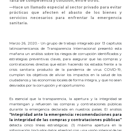
falta de competencia y colusión, entre otros.
—Hace un llamado especial al sector privado para evitar
prácticas que afecten el abasto de los bienes y
servicios necesarios para enfrentar la emergencia
sanitaria.
Marzo 26, 2020.- Un grupo de trabajo integrado por 13 capítulos
latinoamericanos de Transparencia Internacional presentó esta
mañana un análisis sobre los riesgos de corrupción identificados y
estrategias preventivas claves, para asegurar que las compras y
contrataciones directas que están haciendo los estados frente a la
crisis sanitaria producto de la pandemia de virus COVID-19,
cumplan los objetivos de aliviar los impactos en la salud de los
ciudadanos y las economías locales de forma íntegra, y que no sean
desviados por la corrupción y el oportunismo.
Es esencial que la transparencia, la apertura y la integridad se
mantengan y refuercen las compras y contrataciones públicas
durante la emergencia declarada en nuestros países. El análisis
“Integridad ante la emergencia: recomendaciones para
la integridad de las compras y contrataciones públicas”
detecta cinco líneas estratégicas: (1) máxima apertura en la
información (incluidos datos abiertos) con una visión integral de las