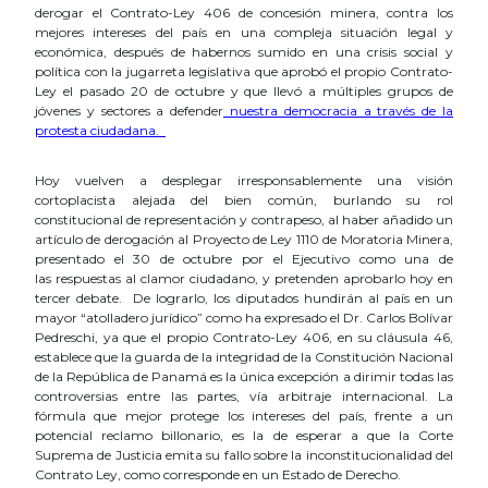
derogar el Contrato-Ley 406 de concesión minera, contra los
mejores intereses del país en una compleja situación legal y
económica, después de habernos sumido en una crisis social y
política con la jugarreta legislativa que aprobó el propio Contrato-
Ley el pasado 20 de octubre y que llevó a múltiples grupos de
jóvenes y sectores a defender
nuestra democracia a través de la
protesta ciudadana
.
Hoy vuelven a desplegar irresponsablemente una visión
cortoplacista alejada del bien común, burlando su rol
constitucional de representación y contrapeso, al haber añadido un
artículo de derogación al
Proyecto de Ley 1110 de Moratoria Minera,
presentado el 30 de octubre por el Ejecutivo como una de
las respuestas al clamor ciudadano, y pretenden aprobarlo hoy en
tercer debate. De lograrlo, los diputados hundirán al país en un
mayor “atolladero jurídico” como ha expresado el Dr. Carlos Bolívar
Pedreschi, ya que el propio Contrato-Ley 406, en su cláusula 46,
establece que la guarda de la integridad de la Constitución Nacional
de la República de Panamá es la única excepción a dirimir todas las
controversias entre las partes, vía arbitraje internacional. La
fórmula que mejor protege los intereses del país, frente a un
potencial reclamo billonario, es la de esperar a que la Corte
Suprema de Justicia emita su fallo sobre la inconstitucionalidad del
Contrato Ley, como corresponde en un Estado de Derecho.