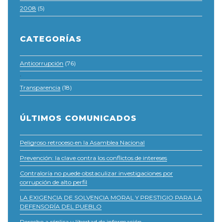
2008
(5)
CATEGORÍAS
Anticorrupción
(76)
·
Transparencia
(18)
ÚLTIMOS COMUNICADOS
Peligroso retroceso en la Asamblea Nacional
Prevención: la clave contra los conflictos de intereses
Contraloría no puede obstaculizar investigaciones por
corrupción de alto perfil
LA EXIGENCIA DE SOLVENCIA MORAL Y PRESTIGIO PARA LA
DEFENSORÍA DEL PUEBLO
Derecho a réplica y libertad de información