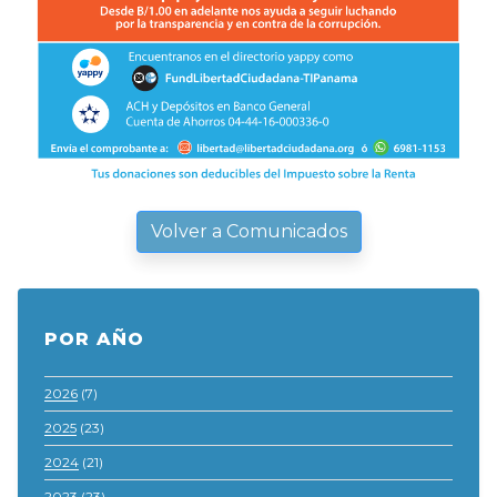
Volver a Comunicados
POR AÑO
2026
(7)
2025
(23)
2024
(21)
2023
(23)