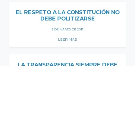
EL RESPETO A LA CONSTITUCIÓN NO
DEBE POLITIZARSE
3 DE MARZO DE 2011
LEER MÁS
LA TRANSPARENCIA SIEMPRE DEBE
FUNCIONAR EN DOBLE VÍA
3 DE FEBRERO DE 2011
LEER MÁS
Página 20 de 22
«
Primero
«
...
10
...
18
19
20
21
22
»
POR AÑO