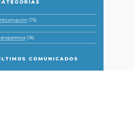
CATEGORÍAS
nticorrupción
(76)
ransparencia
(18)
Fundación para el Desarrollo de la Libertad Ciudadana
ÚLTIMOS COMUNICADOS
Copyright © - 2026
eligroso retroceso en la Asamblea Nacional
revención: la clave contra los conflictos de
ntereses
ontraloría no puede obstaculizar
nvestigaciones por corrupción de alto perfil
A EXIGENCIA DE SOLVENCIA MORAL Y
RESTIGIO PARA LA DEFENSORÍA DEL