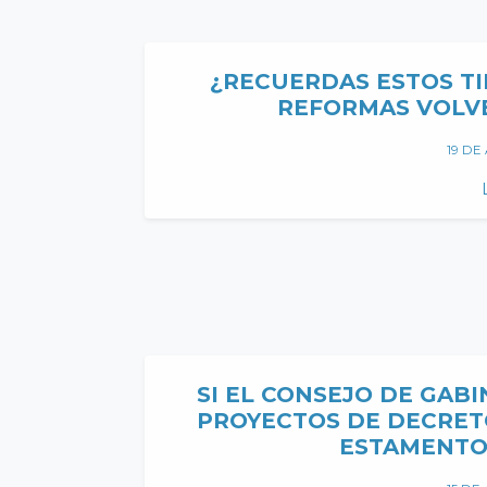
¿RECUERDAS ESTOS TI
REFORMAS VOLVE
19 DE
SI EL CONSEJO DE GAB
PROYECTOS DE DECRET
HOME
HISTORIA
ESTAMENTO
ESTRUCTURA ORGANIZACIONAL
QUIÉNES SOMOS
¿QUE HACEMOS?
PROYECTOS
ANTICORRUPCIÓN
EDITORIAL