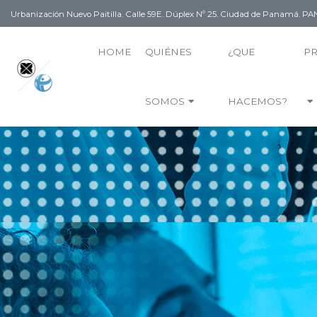
Urbanización Nuevo Paitilla. Calle 59E. Dúplex Nº 25. Ciudad de Panamá. 
HOME
QUIÉNES
¿QUE
P
SOMOS
HACEMOS?