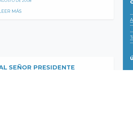
 AGOSTO DE 2008
Email
LEER MÁS
IA LEGISLATIVA
A
·
T
amá. PANAMÁ.
 AL SEÑOR PRESIDENTE
P
 AGOSTO DE 2008
P
LEER MÁS
i
C
i
L
P