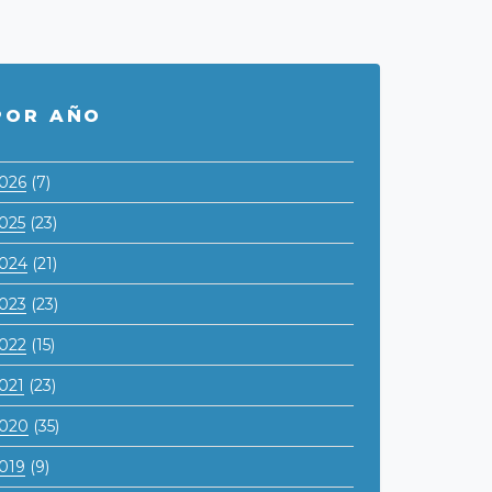
POR AÑO
026
(7)
025
(23)
024
(21)
023
(23)
022
(15)
021
(23)
020
(35)
019
(9)