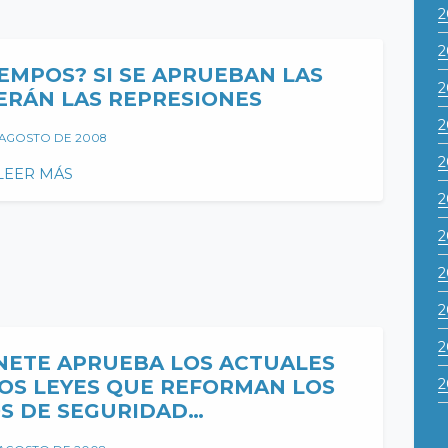
2
2
EMPOS? SI SE APRUEBAN LAS
2
RÁN LAS REPRESIONES
2
 AGOSTO DE 2008
2
LEER MÁS
2
2
2
2
2
INETE APRUEBA LOS ACTUALES
OS LEYES QUE REFORMAN LOS
2
S DE SEGURIDAD…